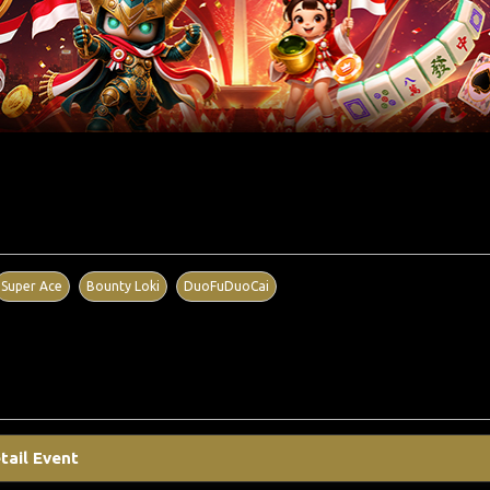
Super Ace
Bounty Loki
DuoFuDuoCai
tail Event