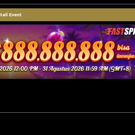
tail Event