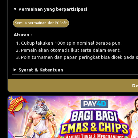
Permainan yang berpartisipasi
Semua permainan slot PGSoft
Aturan :
Cukup lakukan 100x spin nominal berapa pun.
Pemain akan otomatis ikut serta dalam event.
Poin turnamen dan papan peringkat bisa dicek pada 
Syarat & Ketentuan
De