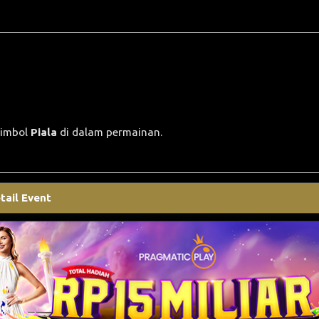
simbol
Piala
di dalam permainan.
tail Event