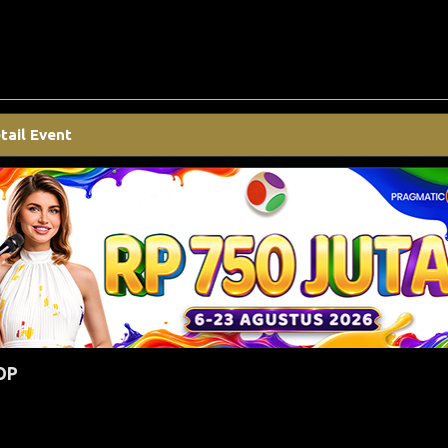
tail Event
OP